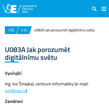
Hledat
VŠE
U3V
U083A Jak porozumět digitálnímu světu
U083A Jak porozumět
digitálnímu světu
Vyučující
Ing. Ivo Šmejkal, centrum informatiky (e-mail:
ivo@vse.cz
)
Zaměření