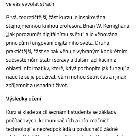
ve vás vyvolat strach.
Prvá, teoretičtější, část kurzu je inspirována
stejnojmennou knihou profesora Brian W. Kernighana
„Jak porozumět digitálnímu světu“ a je věnována
principům fungování digitálního světa. Druhá,
praktičtější, část se pak věnuje vybraným konkrétním
subsystémům státní správy a dalším aplikacím z
oblasti informatiky, které, když pochopíte jak fungují a
naučíte se je používat, vám mohou šetřit čas a i jinak
zpříjemnit a usnadnit život.
Výsledky učení
Kurz si klade za cíl seznámit studenty se základy
počítačových, komunikačních a informačních
technologií a nepředpokládá u posluchačů žádné