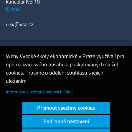
kancelář NB 10
E-mail
u3v@vse.cz
Úřední hodiny
Weby Vysoké školy ekonomické v Praze využívají pro
optimalizaci svého obsahu a poskytovaných služeb
Webmaster
cookies. Prosíme o udělení souhlasu s jejich
Admin
uložením.
Cookies a ochrana osobních údajů
Informace o ochraně osobních údajů
Přístupnost webu
Přijmout všechny cookies
Vysoký kontrast
Podrobné nastavení