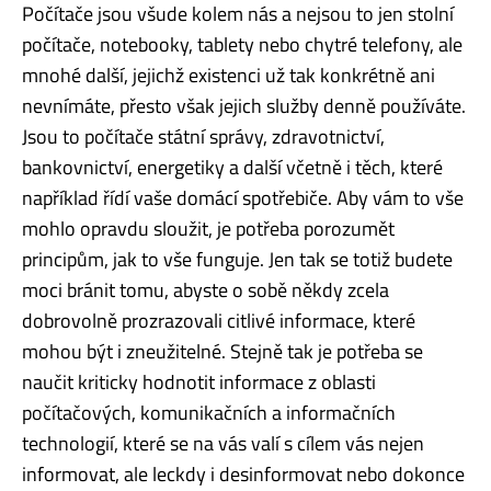
Počítače jsou všude kolem nás a nejsou to jen stolní
počítače, notebooky, tablety nebo chytré telefony, ale
mnohé další, jejichž existenci už tak konkrétně ani
nevnímáte, přesto však jejich služby denně používáte.
Jsou to počítače státní správy, zdravotnictví,
bankovnictví, energetiky a další včetně i těch, které
například řídí vaše domácí spotřebiče. Aby vám to vše
mohlo opravdu sloužit, je potřeba porozumět
principům, jak to vše funguje. Jen tak se totiž budete
moci bránit tomu, abyste o sobě někdy zcela
dobrovolně prozrazovali citlivé informace, které
mohou být i zneužitelné. Stejně tak je potřeba se
naučit kriticky hodnotit informace z oblasti
počítačových, komunikačních a informačních
technologií, které se na vás valí s cílem vás nejen
informovat, ale leckdy i desinformovat nebo dokonce