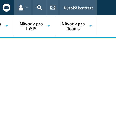
Vysoký kontrast
Odkazy pro uživatele
Hledat
a
Návody pro
Návody pro
InSIS
Teams