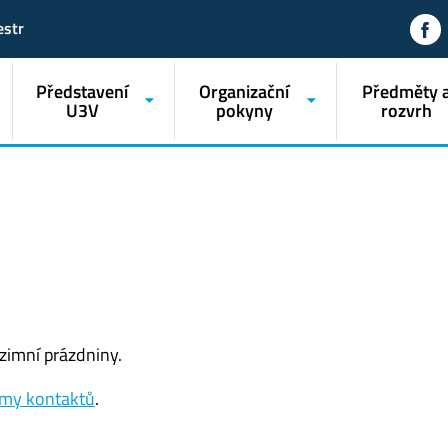
estr
Představení
Organizační
Předměty 
U3V
pokyny
rozvrh
 zimní prázdniny.
ormy kontaktů
.