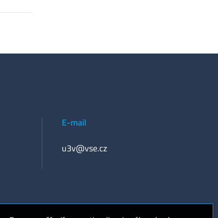
E-mail
u3v@vse.cz