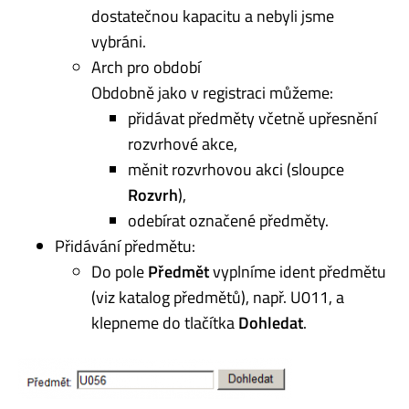
dostatečnou kapacitu a nebyli jsme
vybráni.
Arch pro období
Obdobně jako v registraci můžeme:
přidávat předměty včetně upřesnění
rozvrhové akce,
měnit rozvrhovou akci (sloupce
Rozvrh
),
odebírat označené předměty.
Přidávání předmětu:
Do pole
Předmět
vyplníme ident předmětu
(viz katalog předmětů), např. U011, a
klepneme do tlačítka
Dohledat
.