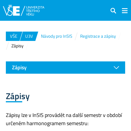
Hledat
VŠE
U3V
Návody pro InSIS
Registrace a zápisy
Zápisy
Zápisy
Zápisy
Zápisy lze v InSIS provádět na další semestr v období
určeném harmonogramem semestru: