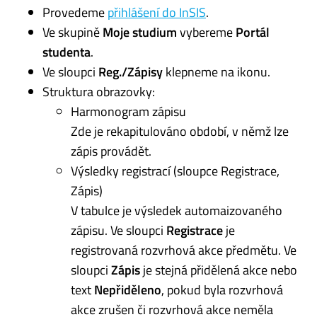
Provedeme
přihlášení do InSIS
.
Ve skupině
Moje studium
vybereme
Portál
studenta
.
Ve sloupci
Reg./Zápisy
klepneme na ikonu.
Struktura obrazovky:
Harmonogram zápisu
Zde je rekapitulováno období, v němž lze
zápis provádět.
Výsledky registrací (sloupce Registrace,
Zápis)
V tabulce je výsledek automaizovaného
zápisu. Ve sloupci
Registrace
je
registrovaná rozvrhová akce předmětu. Ve
sloupci
Zápis
je stejná přidělená akce nebo
text
Nepřiděleno
, pokud byla rozvrhová
akce zrušen či rozvrhová akce neměla