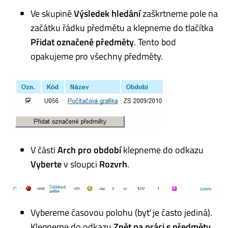
Ve skupině
Výsledek hledání
zaškrtneme pole na
začátku řádku předmětu a klepneme do tlačítka
Přidat označené předměty
. Tento bod
opakujeme pro všechny předměty.
V části
Arch pro období
klepneme do odkazu
Vyberte
v sloupci
Rozvrh
.
Vybereme časovou polohu (byť je často jediná).
Klepneme do odkazu
Zpět na práci s předměty
.