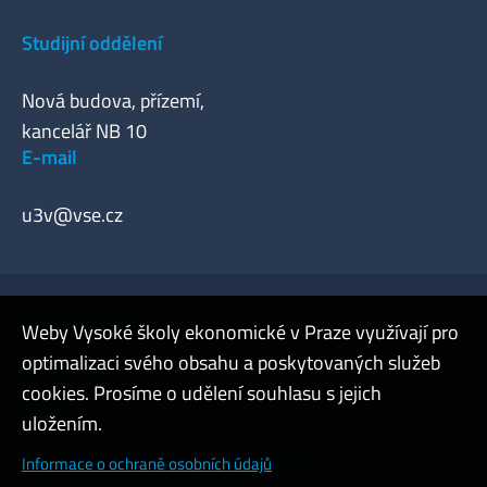
Studijní oddělení
Nová budova, přízemí,
kancelář NB 10
E-mail
u3v@vse.cz
Úřední hodiny
Weby Vysoké školy ekonomické v Praze využívají pro
optimalizaci svého obsahu a poskytovaných služeb
Webmaster
cookies. Prosíme o udělení souhlasu s jejich
Admin
uložením.
Cookies a ochrana osobních údajů
Informace o ochraně osobních údajů