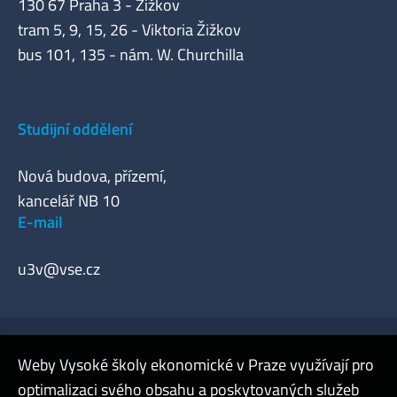
130 67 Praha 3 - Žižkov
tram 5, 9, 15, 26 - Viktoria Žižkov
bus 101, 135 - nám. W. Churchilla
Studijní oddělení
Nová budova, přízemí,
kancelář NB 10
E-mail
u3v@vse.cz
Úřední hodiny
Weby Vysoké školy ekonomické v Praze využívají pro
optimalizaci svého obsahu a poskytovaných služeb
Webmaster