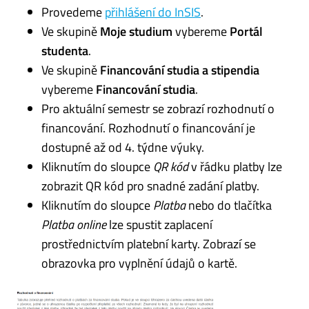
Provedeme
přihlášení do InSIS
.
Ve skupině
Moje studium
vybereme
Portál
studenta
.
Ve skupině
Financování studia a stipendia
vybereme
Financování studia
.
Pro aktuální semestr se zobrazí rozhodnutí o
financování. Rozhodnutí o financování je
dostupné až od 4. týdne výuky.
Kliknutím do sloupce
QR kód
v řádku platby lze
zobrazit QR kód pro snadné zadání platby.
Kliknutím do sloupce
Platba
nebo do tlačítka
Platba online
lze spustit zaplacení
prostřednictvím platební karty. Zobrazí se
obrazovka pro vyplnění údajů o kartě.