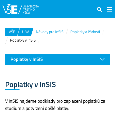
Hledat
VŠE
U3V
Návody pro InSIS
Poplatky a žádosti
Poplatky v InSIS
Poplatky v InSIS
Poplatky v InSIS
V InSIS najdeme podklady pro zaplacení poplatků za
studium a potvrzení došlé platby: