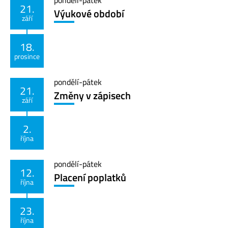
pondělí
-
pátek
21.
Výukové období
září
18.
prosince
pondělí
-
pátek
21.
Změny v zápisech
září
2.
října
pondělí
-
pátek
12.
Placení poplatků
října
23.
října