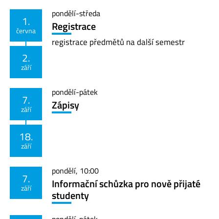
pondělí
-
středa
1.
Registrace
června
registrace předmětů na další semestr
2.
září
pondělí
-
pátek
7.
Zápisy
září
18.
září
pondělí
,
10:00
7.
Informační schůzka pro nově přijaté
září
studenty