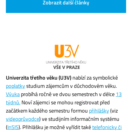
Zobrazit další články
Univerzita třetího věku (U3V)
nabízí za symbolické
poplatky
studium zájemcům v důchodovém věku.
Výuka
probíhá ročně ve dvou semestrech v délce
13
týdnů.
Noví zájemci se mohou registrovat před
začátkem každého semestru formou
přihlášky
(viz
videoprůvodce
) ve studijním informačním systému
(
InSIS
). Přihlášku je možné vyřídit také
telefonicky či