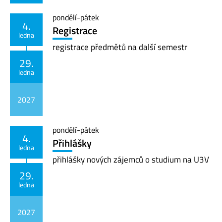
pondělí
-
pátek
4.
Registrace
ledna
registrace předmětů na další semestr
29.
ledna
2027
pondělí
-
pátek
4.
Přihlášky
ledna
přihlášky nových zájemců o studium na U3V
29.
ledna
2027