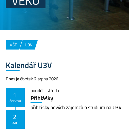
VĚKU
VŠE
U3V
Kalendář U3V
Dnes je čtvrtek 6. srpna 2026
pondělí
-
středa
1.
Přihlášky
června
přihlášky nových zájemců o studium na U3V
2.
září