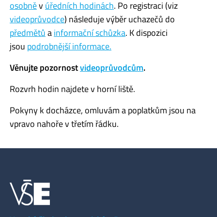
osobně
v
úředních hodinách
. Po registraci (viz
videoprůvodce
) následuje výběr uchazečů do
předmětů
a
informační schůzka
. K dispozici
jsou
podrobnější informace.
Věnujte pozornost
videoprůvodcům
.
Rozvrh hodin najdete v horní liště.
Pokyny k docházce, omluvám a poplatkům jsou na
vpravo nahoře v třetím řádku.