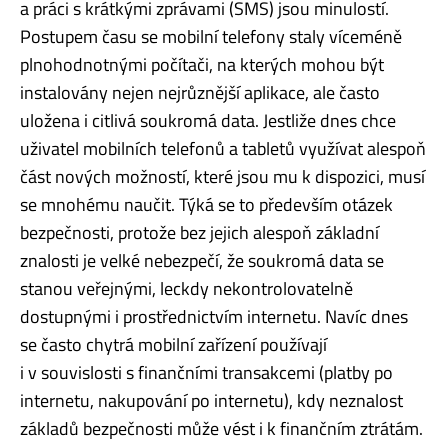
a práci s krátkými zprávami (SMS) jsou minulostí.
Postupem času se mobilní telefony staly víceméně
plnohodnotnými počítači, na kterých mohou být
instalovány nejen nejrůznější aplikace, ale často
uložena i citlivá soukromá data. Jestliže dnes chce
uživatel mobilních telefonů a tabletů využívat alespoň
část nových možností, které jsou mu k dispozici, musí
se mnohému naučit. Týká se to především otázek
bezpečnosti, protože bez jejich alespoň základní
znalosti je velké nebezpečí, že soukromá data se
stanou veřejnými, leckdy nekontrolovatelně
dostupnými i prostřednictvím internetu. Navíc dnes
se často chytrá mobilní zařízení používají
i v souvislosti s finančními transakcemi (platby po
internetu, nakupování po internetu), kdy neznalost
základů bezpečnosti může vést i k finančním ztrátám.