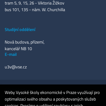
tram 5, 9, 15, 26 - Viktoria Žižkov
bus 101, 135 - nám. W. Churchilla
Studijní oddělení
Nová budova, přízemí,
kancelář NB 10
E-mail
u3v@vse.cz
Úřední hodiny
Weby Vysoké školy ekonomické v Praze využívají pro
optimalizaci svého obsahu a poskytovaných služeb
Webmaster
cookies. Prosíme o udělení souhlasu s jejich