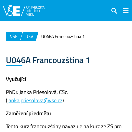
Hledat
VŠE
U3V
U046A Francouzština 1
U046A Francouzština 1
Vyučující
PhDr. Janka Priesolová, CSc.
(
janka.priesolova@vse.cz
)
Zaměření předmětu
Tento kurz francouzštiny navazuje na kurz ze ZS pro