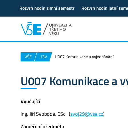
Rozvrh hodin zimní semestr
Rozvrh hodin letní sem
VŠE
U3V
U007 Komunikace a vyjednávání
U007 Komunikace a v
Vyučující
Ing. Jiří Svoboda, CSc. (
svoj29@vse.cz
)
Zaměření předmětu