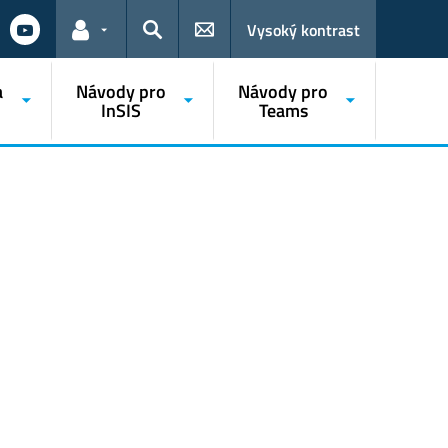
Vysoký kontrast
Odkazy pro uživatele
Hledat
a
Návody pro
Návody pro
InSIS
Teams