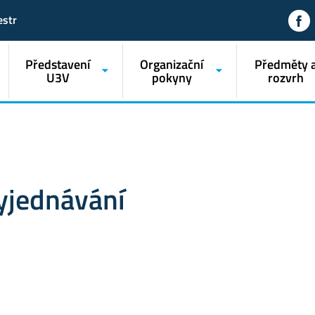
estr
Představení
Organizační
Předměty 
U3V
pokyny
rozvrh
yjednávání