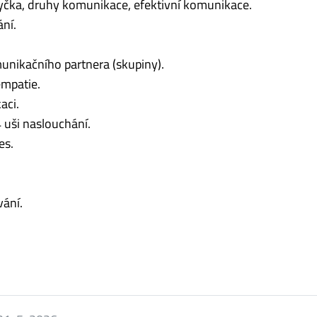
yčka, druhy komunikace, efektivní komunikace.
ní.
munikačního partnera (skupiny).
empatie.
aci.
 uši naslouchání.
es.
.
vání.