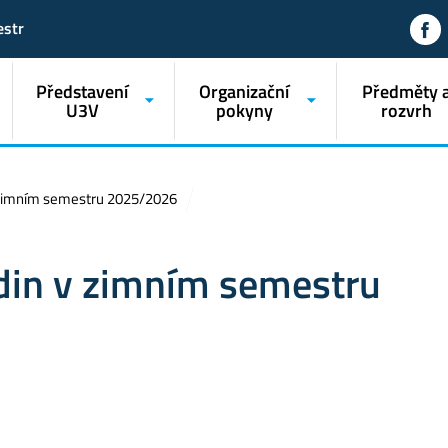
estr
Představení
Organizační
Předměty 
U3V
pokyny
rozvrh
 zimním semestru 2025/2026
din v zimním semestru