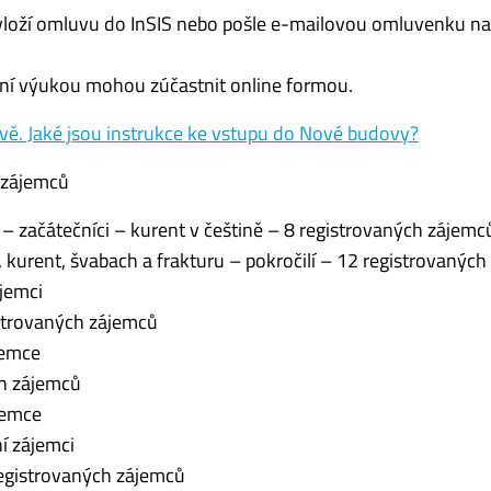
vloží omluvu do InSIS nebo pošle e-mailovou omluvenku na
dní výukou mohou zúčastnit online formou.
ově. Jaké jsou instrukce ke vstupu do Nové budovy?
 zájemců
 začátečníci – kurent v češtině – 8 registrovaných zájemc
kurent, švabach a frakturu – pokročilí – 12 registrovanýc
ájemci
istrovaných zájemců
jemce
ch zájemců
jemce
í zájemci
registrovaných zájemců