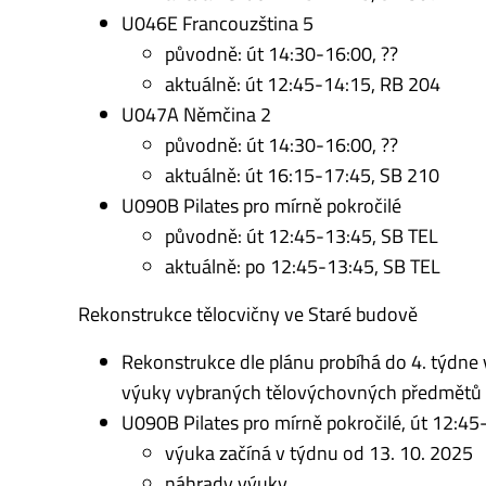
U046E Francouzština 5
původně: út 14:30-16:00, ??
aktuálně: út 12:45-14:15, RB 204
U047A Němčina 2
původně: út 14:30-16:00, ??
aktuálně: út 16:15-17:45, SB 210
U090B Pilates pro mírně pokročilé
původně: út 12:45-13:45, SB TEL
aktuálně: po 12:45-13:45, SB TEL
Rekonstrukce tělocvičny ve Staré budově
Rekonstrukce dle plánu probíhá do 4. týdne v
výuky vybraných tělovýchovných předmětů 
U090B Pilates pro mírně pokročilé, út 12:45
výuka začíná v týdnu od 13. 10. 2025
náhrady výuky