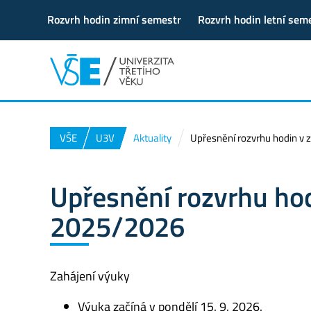
Rozvrh hodin zimní semestr
Rozvrh hodin letní sem
VŠE
U3V
Aktuality
Upřesnění rozvrhu hodin v
Upřesnění rozvrhu ho
2025/2026
Zahájení výuky
Výuka začíná v pondělí 15. 9. 2026.