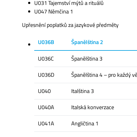
U031 Tajemství mýtů a rituálů
U047 Němčina 1
Upřesnění poplatků za jazykové předměty
U036B
Španělština 2
U036C
Španělština 3
U036D
Španělština 4 – pro každý v
U040
Italština 3
U040A
Italská konverzace
U041A
Angličtina 1