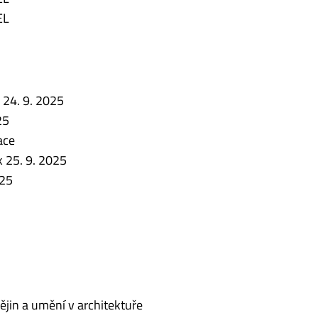
EL
u 24. 9. 2025
25
ace
ek 25. 9. 2025
025
ějin a umění v architektuře