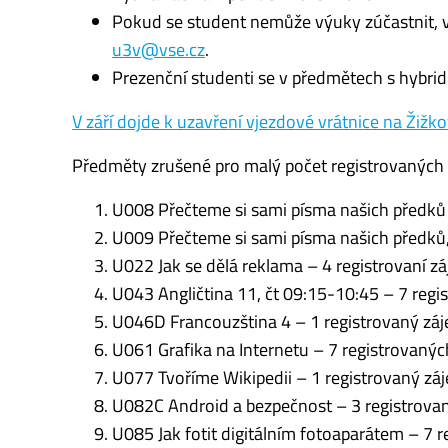
Pokud se student nemůže výuky zúčastnit, 
u3v@vse.cz
.
Prezenční studenti se v předmětech s hybri
V září dojde k uzavření vjezdové vrátnice na Žižk
Předměty zrušené pro malý počet registrovaných
U008 Přečteme si sami písma našich předků –
U009 Přečteme si sami písma našich předků, 
U022 Jak se dělá reklama – 4 registrovaní z
U043 Angličtina 11, čt 09:15-10:45 – 7 reg
U046D Francouzština 4 – 1 registrovaný zá
U061 Grafika na Internetu – 7 registrovaný
U077 Tvoříme Wikipedii – 1 registrovaný zá
U082C Android a bezpečnost – 3 registrovan
U085 Jak fotit digitálním fotoaparátem – 7 