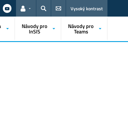
Vysoký kontrast
Odkazy pro uživatele
Hledat
a
Návody pro
Návody pro
InSIS
Teams