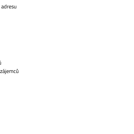
 adresu
ů
h zájemců