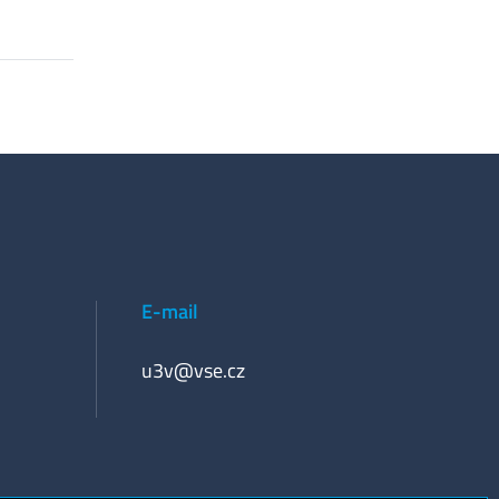
E-mail
u3v@vse.cz