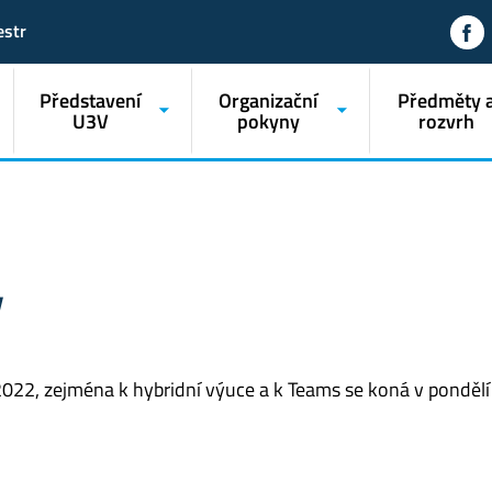
estr
Představení
Organizační
Předměty 
U3V
pokyny
rozvrh
V
022, zejména k hybridní výuce a k Teams se koná v pondělí 