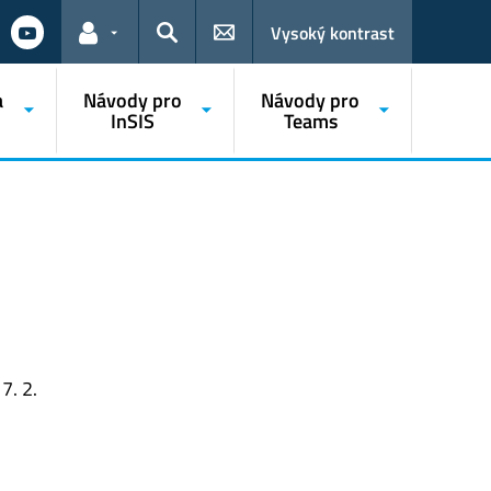
Vysoký kontrast
Odkazy pro uživatele
Hledat
a
Návody pro
Návody pro
InSIS
Teams
7. 2.