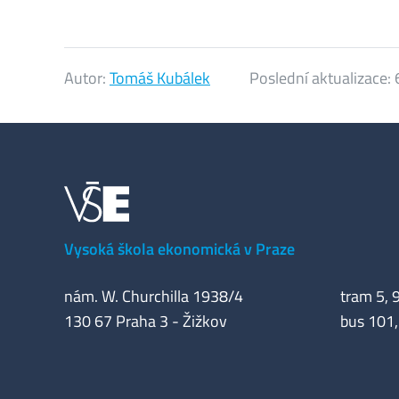
Autor:
Tomáš Kubálek
Poslední aktualizace:
Vysoká škola ekonomická v Praze
nám. W. Churchilla 1938/4
tram 5, 9
130 67 Praha 3 - Žižkov
bus 101,